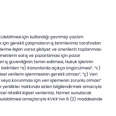
ebilmesi için kullandığı çevrimiçi yazılım
çin gerekli çalışmaların iş birimlerimiz tarafından
erine ilişkin varsa şikâyet ve önerilerin toplanması
zmetlerin satış ve pazarlaması için pazar
cari iş güvenliğinin temin edilmesi, Hukuk işlerinin
belirtilen “a) Kanunlarda açıkça öngörülmesi”, “c)
el verilerin işlenmesinin gerekli olması”, “ç) Veri
ı veya korunması için veri işlemenin zorunlu olması”
enilikler hakkında sizleri bilgilendirmek amacıyla
 nitelikli kişisel verileriniz, hizmet sunulacak
 sunulabilmesi amaçlarıyla KVKK’nın 6 (2) maddesinde