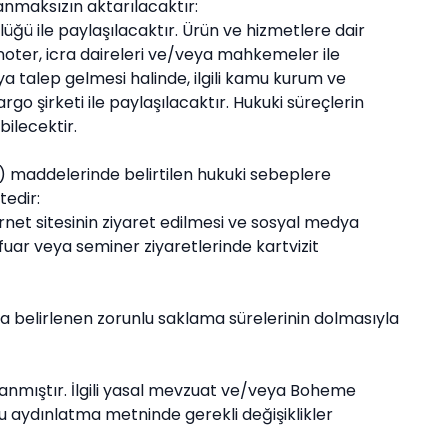
aranmaksızın aktarılacaktır:
ğü ile paylaşılacaktır. Ürün ve hizmetlere dair
oter, icra daireleri ve/veya mahkemeler ile
ya talep gelmesi halinde, ilgili kamu kurum ve
go şirketi ile paylaşılacaktır. Hukuki süreçlerin
ilecektir.
 (2) maddelerinde belirtilen hukuki sebeplere
edir:
ternet sitesinin ziyaret edilmesi ve sosyal medya
 fuar veya seminer ziyaretlerinde kartvizit
nda belirlenen zorunlu saklama sürelerinin dolmasıyla
anmıştır. İlgili yasal mevzuat ve/veya
Boheme
u aydınlatma metninde gerekli değişiklikler