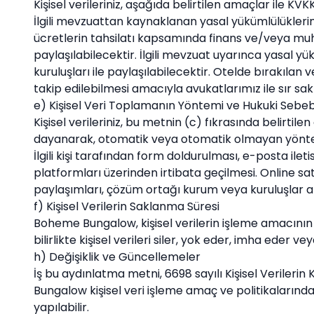
Kişisel verileriniz, aşağıda belirtilen amaçlar ile KVK
İlgili mevzuattan kaynaklanan yasal yükümlülüklerim
ücretlerin tahsilatı kapsamında finans ve/veya muh
paylaşılabilecektir. İlgili mevzuat uyarınca yasal y
kuruluşları ile paylaşılabilecektir. Otelde bırakılan
takip edilebilmesi amacıyla avukatlarımız ile sır s
e) Kişisel Veri Toplamanın Yöntemi ve Hukuki Sebeb
Kişisel verileriniz, bu metnin (c) fıkrasında belirti
dayanarak, otomatik veya otomatik olmayan yönteml
İlgili kişi tarafından form doldurulması, e-posta ilet
platformları üzerinden irtibata geçilmesi. Online sat
paylaşımları, çözüm ortağı kurum veya kuruluşlar ara
f) Kişisel Verilerin Saklanma Süresi
Boheme Bungalow
, kişisel verilerin işleme amacın
bilirlikte kişisel verileri siler, yok eder, imha eder v
h) Değişiklik ve Güncellemeler
İş bu aydınlatma metni, 6698 sayılı Kişisel Verileri
Bungalow
kişisel veri işleme amaç ve politikaların
yapılabilir.