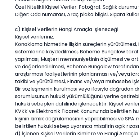
Özel Nitelikli Kişisel Veriler: Fotoğraf, Sağlık durumu 
Diğer: Oda numarası, Araç plaka bilgisi, Sigara kullan
c) Kişisel Verilerin Hangi Amaçla İşleneceği
Kişisel verileriniz,
Konaklama hizmetine ilişkin süreçlerin yürütülmesi,
sistemlerine kaydedilmesi,
Boheme Bungalow
taraf
yapılması, Müşteri memnuniyetinin ölçülmesi ve art
ve değerlendirilmesi,
Boheme Bungalow
tarafından 
araştırması faaliyetlerinin planlanması ve/veya icrası, İ
takibi ve yürütülmesi, Finans ve/veya muhasebe işle
Bir sözleşmenin kurulması veya ifasıyla doğrudan doğr
sorumlusunun hukuki yükümlülüğünü yerine getirebilme
hukuki sebepleri dahilinde işlenecektir. Kişisel veriler
KVKK ve Elektronik Ticaret Kanunu’nda belirtilen huku
kişinin kimlik doğrulamasının yapılabilmesi ve SPA m
belirtilen hukuki sebep uyarınca misafirin açık rızası
d) İşlenen Kişisel Verilerin Kimlere ve Hangi Amaçla