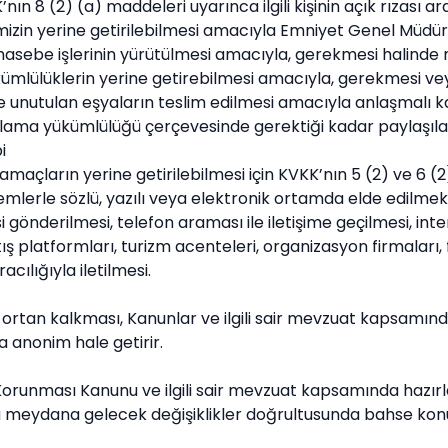
K’nın 8 (2) (a) maddeleri uyarınca ilgili kişinin açık rızası 
izin yerine getirilebilmesi amacıyla Emniyet Genel Müdürlü
asebe işlerinin yürütülmesi amacıyla, gerekmesi halinde n
ükümlülüklerin yerine getirebilmesi amacıyla, gerekmesi ve
 ve unutulan eşyaların teslim edilmesi amacıyla anlaşmalı kar
aklama yükümlülüğü çerçevesinde gerektiği kadar paylaşılab
i
len amaçların yerine getirilebilmesi için KVKK’nın 5 (2) ve 6
erle sözlü, yazılı veya elektronik ortamda elde edilmekt
isi gönderilmesi, telefon araması ile iletişime geçilmesi, in
ış platformları, turizm acenteleri, organizasyon firmaları,
cılığıyla iletilmesi.
ın ortan kalkması, Kanunlar ve ilgili sair mevzuat kapsamı
eya anonim hale getirir.
n Korunması Kanunu ve ilgili sair mevzuat kapsamında hazırl
da meydana gelecek değişiklikler doğrultusunda bahse kon