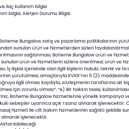
ve ilaç kullanım bilgisi
ım bilgisi, Alerjen Durumu Bilgisi
 Boheme Bungalow satış ve pazarlama politikalarının yürütül
ından sunulan ürün ve hizmetlerden sizleri faydalandırmak i
ırılmasının sağlanması,
Boheme Bungalow
ürün ve hizmetl
sunulan ürün ve hizmetlerin sizlere önerilmesi; ürün ve hi
ş ilişkisi içerisinde olan ilgili kişilerin hukuki, teknik ve ti
rinin yürütülmesi, amaçlarıyla KVKK’nın 5 (2) maddesinde 
uya ilgili olması kaydıyla, sözleşmenin taraflarına ait kişis
si için zorunlu olması”, “e) Bir hakkın tesisi, kullanılmas
iniz,
Boheme Bungalow
hizmetlerine yönelik kampanya ve y
ki sebepler uyarınca açık rızanız alınarak işlenecektir. Özel
asaj hizmeti ile cilt bakım hizmetlerinin sağlıklı şekilde
 alınarak işlenecektir.
 Aktarılabileceği