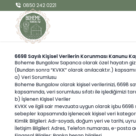
0850 242 0221
6698 Sayılı Kişisel Verilerin Korunması Kanunu 
Boheme Bungalow Sapanca olarak özel hayatın gizlili
(Bundan sonra “KVKK” olarak anılacaktır.) kapsamında 
a) Veri Sorumlusu
Boheme Bungalow olarak kişisel verilerinizi, 6698 say
kapsamında, veri sorumlusu sıfatı ile işlediğimizi tara
b) İşlenen Kişisel Veriler
KVKK ve ilgili sair mevzuata uygun olarak işbu 6698
sebepler kapsamında işlenecek kişisel veri kategori 
Kimlik Bilgileri: Adı-soyadı, doğum yeri ve tarihi, uy
İletişim Bilgileri: Adres, Telefon numarası, e-posta a
Finansal Bilgiler: Banka hesap bilgileri