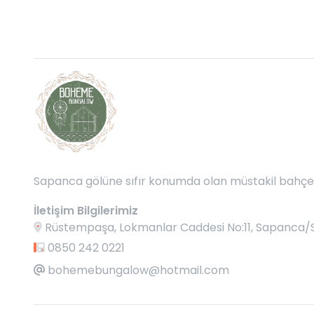
Sapanca gölüne sıfır konumda olan müstakil bahçede
İletişim Bilgilerimiz
Rüstempaşa, Lokmanlar Caddesi No:11, Sapanca/S
0850 242 0221
bohemebungalow@hotmail.com